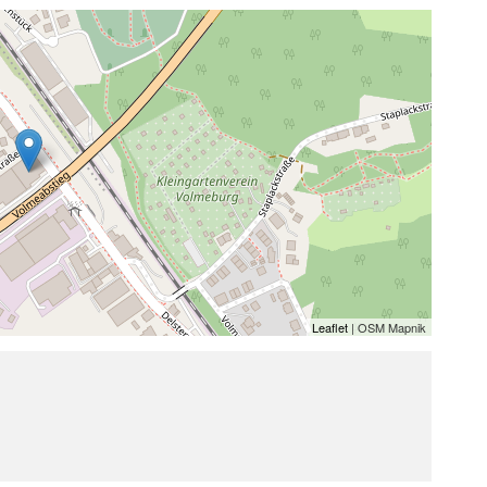
Leaflet
| OSM Mapnik