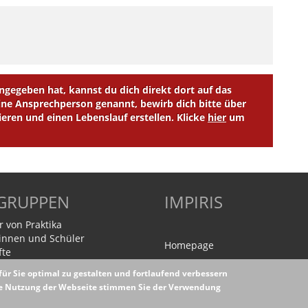
egeben hat, kannst du dich direkt dort auf das
e Ansprechperson genannt, bewirb dich bitte über
ieren und einen Lebenslauf erstellen. Klicke
hier
um
LGRUPPEN
IMPIRIS
r von Praktika
innen und Schüler
Homepage
fte
ür Sie optimal zu gestalten und fortlaufend verbessern
ere Nutzung der Webseite stimmen Sie der Verwendung