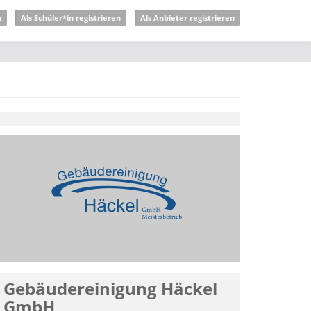
n
Als Schüler*in registrieren
Als Anbieter registrieren
Gebäudereinigung Häckel
GmbH