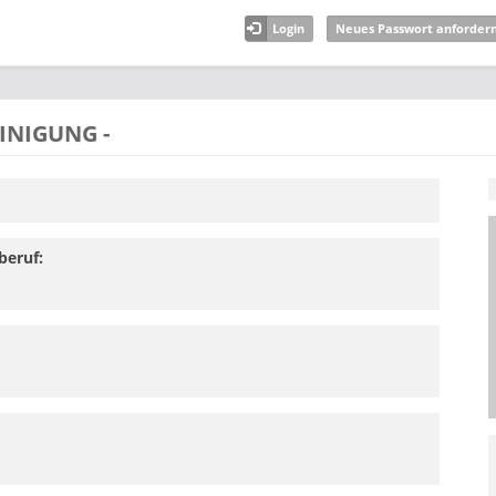
Login
Neues Passwort anforder
INIGUNG -
beruf: