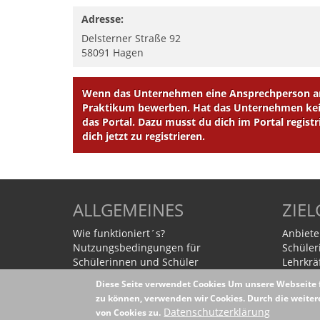
Adresse:
Delsterner Straße 92
58091
Hagen
Wenn das Unternehmen eine Ansprechperson ang
Praktikum bewerben. Hat das Unternehmen kein
das Portal. Dazu musst du dich im Portal registr
dich jetzt zu registrieren.
ALLGEMEINES
ZIE
Wie funktioniert´s?
Anbiete
Nutzungsbedingungen für
Schüler
Schülerinnen und Schüler
Lehrkrä
Nutzungsbedingungen für
Eltern
Diese Seite verwendet Cookies
Um unsere Webseite f
Unternehmen
zu können, verwenden wir Cookies. Durch die weit
Datenschutzerklärung
Datenschutzerklärung
von Cookies zu.