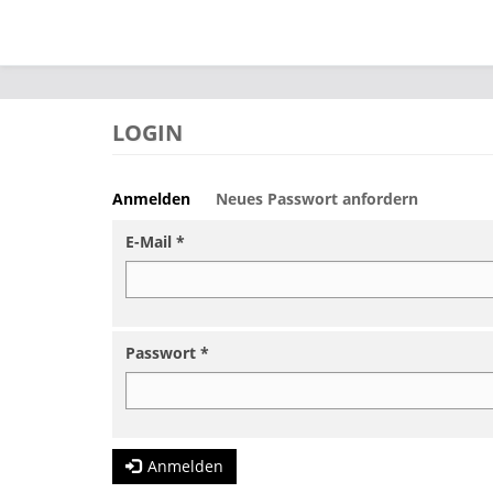
Direkt zum Inhalt
LOGIN
Anmelden
(aktiver
Neues Passwort anfordern
Haupt-Reiter
Reiter)
E-Mail
*
Passwort
*
Anmelden