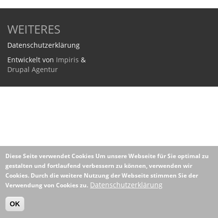
WEITERES
Datenschutzerklärung
Entwickelt von
Impiris
&
Drupal Agentur
Diese Seite verwendet Cookies
Um unsere Webseite für Sie optimal zu
gestalten und fortlaufend verbessern zu können, verwenden wir
Cookies. Durch die weitere Nutzung der Webseite stimmen Sie der
Datenschutzerklärung
Verwendung von Cookies zu.
OK