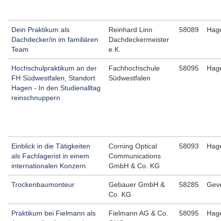
Dein Praktikum als
Reinhard Linn
58089
Hag
Dachdecker/in im familiären
Dachdeckermeister
Team
e.K.
Hochschulpraktikum an der
Fachhochschule
58095
Hag
FH Südwestfalen, Standort
Südwestfalen
Hagen - In den Studienalltag
reinschnuppern
Einblick in die Tätigkeiten
Corning Optical
58093
Hag
als Fachlagerist in einem
Communications
internationalen Konzern
GmbH & Co. KG
Trockenbaumonteur
Gebauer GmbH &
58285
Gev
Co. KG
Praktikum bei Fielmann als
Fielmann AG & Co.
58095
Hag