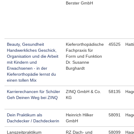
Berster GmbH
Beauty, Gesundheit
Kieferorthopädische
45525
Hatt
Handwerkliches Geschick,
Fachpraxis für
Organisation und die Arbeit
Form und Funktion
mit Kindern und
Dr. Susanne
Erwachsenen - in der
Burghardt
Kieferorthopädie lernst du
einen tollen Mix
Karrierechancen für Schüler
ZINQ GmbH & Co.
58135
Hag
Geh Deinen Weg bei ZINQ
KG
Dein Praktikum als
Heinrich Hilker
58091
Hag
Dachdecker / Dachdeckerin
GmbH
Langzeitpraktikum
RZ Dach- und
58099
Hag