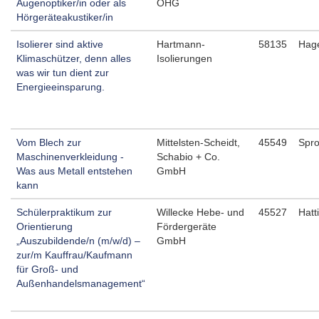
Augenoptiker/in oder als
OHG
Hörgeräteakustiker/in
Isolierer sind aktive
Hartmann-
58135
Hag
Klimaschützer, denn alles
Isolierungen
was wir tun dient zur
Energieeinsparung.
Vom Blech zur
Mittelsten-Scheidt,
45549
Spro
Maschinenverkleidung -
Schabio + Co.
Was aus Metall entstehen
GmbH
kann
Schülerpraktikum zur
Willecke Hebe- und
45527
Hatt
Orientierung
Fördergeräte
„Auszubildende/n (m/w/d) –
GmbH
zur/m Kauffrau/Kaufmann
für Groß- und
Außenhandelsmanagement“