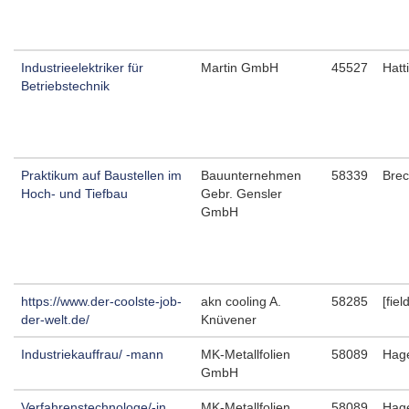
Industrieelektriker für
Martin GmbH
45527
Hatt
Betriebstechnik
Praktikum auf Baustellen im
Bauunternehmen
58339
Brec
Hoch- und Tiefbau
Gebr. Gensler
GmbH
https://www.der-coolste-job-
akn cooling A.
58285
[fie
der-welt.de/
Knüvener
Industriekauffrau/ -mann
MK-Metallfolien
58089
Hag
GmbH
Verfahrenstechnologe/-in
MK-Metallfolien
58089
Hag