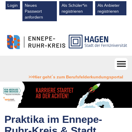
Direkt zum Inhalt
Login
Neues
Als Schüler*in
Als Anbieter
Passwort
registrieren
registrieren
anfordern
>>Hier geht´s zum Berufsfelderkundungsportal
Praktika im Ennepe-
Ruhr-Kreis & Stadt